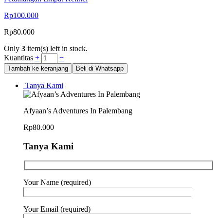
Rp
100.000
Rp
80.000
Only
3
item(s) left in stock.
Kuantitas
+
−
Tambah ke keranjang
Beli di Whatsapp
Tanya Kami
Afyaan’s Adventures In Palembang
Rp
80.000
Tanya Kami
Your Name (required)
Your Email (required)