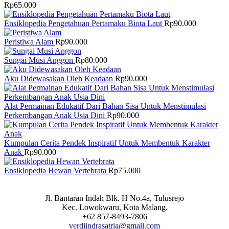
Rp
65.000
Ensiklopedia Pengetahuan Pertamaku Biota Laut
Rp
90.000
Peristiwa Alam
Rp
90.000
Sungai Musi Anggon
Rp
80.000
Aku Didewasakan Oleh Keadaan
Rp
90.000
Alat Permainan Edukatif Dari Bahan Sisa Untuk Menstimulasi
Perkembangan Anak Usia Dini
Rp
90.000
Kumpulan Cerita Pendek Inspiratif Untuk Membentuk Karakter
Anak
Rp
90.000
Ensiklopedia Hewan Vertebrata
Rp
75.000
Jl. Bantaran Indah Blk. H No.4a, Tulusrejo
Kec. Lowokwaru, Kota Malang.
+62 857-8493-7806
verdiindrasatria@gmail.com