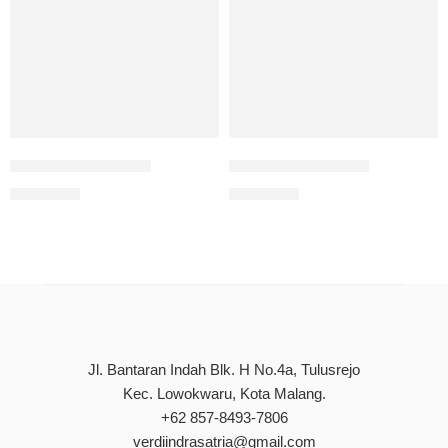
Kita Memang Beda
Pelangi Ramadhan
Rp
90.000
Rp
85.000
Jl. Bantaran Indah Blk. H No.4a, Tulusrejo
Kec. Lowokwaru, Kota Malang.
+62 857-8493-7806
verdiindrasatria@gmail.com