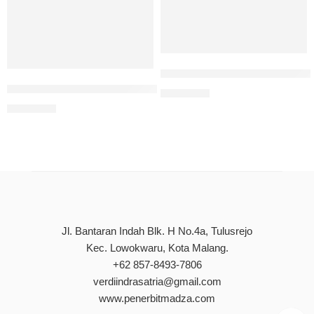
Operasi Teknik Kimia: Absorp
Modul Bahan Ajar Kimia Organik
Rp
85.000
Rp
75.000
Jl. Bantaran Indah Blk. H No.4a, Tulusrejo
Kec. Lowokwaru, Kota Malang.
+62 857-8493-7806
verdiindrasatria@gmail.com
www.penerbitmadza.com