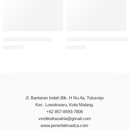
Setiap Tegukan Koktail
Sinar Lembut Di Atas Aston 
Rp
85.000
Rp
65.000
Jl. Bantaran Indah Blk. H No.4a, Tulusrejo
Kec. Lowokwaru, Kota Malang.
+62 857-8493-7806
verdiindrasatria@gmail.com
www.penerbitmadza.com