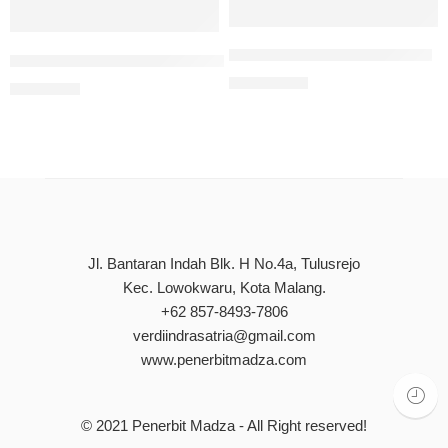
Persahabatan Hingga Akhir
Yang Tersirat Dan Tersurat Dari Gujarat: Kumpulan Cerita 
Rp
100.000
Rp
90.000
Jl. Bantaran Indah Blk. H No.4a, Tulusrejo
Kec. Lowokwaru, Kota Malang.
+62 857-8493-7806
verdiindrasatria@gmail.com
www.penerbitmadza.com
© 2021
Penerbit Madza
- All Right reserved!