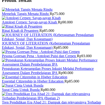
Produk Terkait
Memeluk Tangis Menata Rindu
Rp
75.000
Antologi Cerpen: Sayap-sayap Kisah
Rp
90.000
Rinai Kisah di Pesantren
Rp
85.000
JOURNEY OF LITERATION (Keberagaman Pengalaman
Edukasi, Sosial, Dan Keagamaan)
Rp
85.000
Pesona Goresan Pena : Antologi Puisi dan Cerpen
Rp
93.000
Pengukuran Keterampilan Proses Inkuiri Melalui Performance
Assessment Dalam Pembelajaran IPA
Rp
90.000
Essential Citizenship in Higher Education
Rp
85.000
Surat Cinta Untuk Bunda
Rp
80.000
Tren Pendidikan Era Abad 21: Dampak dan relevansinya Terhadap