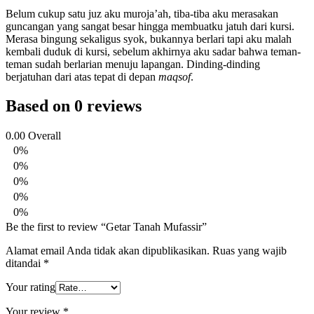
Belum cukup satu juz aku muroja’ah, tiba-tiba aku merasakan
guncangan yang sangat besar hingga membuatku jatuh dari kursi.
Merasa bingung sekaligus syok, bukannya berlari tapi aku malah
kembali duduk di kursi, sebelum akhirnya aku sadar bahwa teman-
teman sudah berlarian menuju lapangan. Dinding-dinding
berjatuhan dari atas tepat di depan
maqsof
.
Based on 0 reviews
0.00
Overall
0%
0%
0%
0%
0%
Be the first to review “Getar Tanah Mufassir”
Alamat email Anda tidak akan dipublikasikan.
Ruas yang wajib
ditandai
*
Your rating
Your review
*