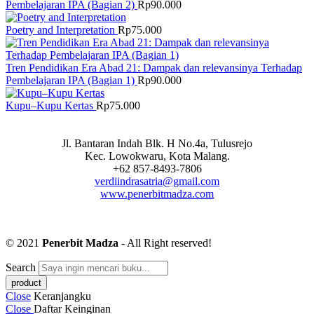
Pembelajaran IPA (Bagian 2)
Rp
90.000
Poetry and Interpretation
Rp
75.000
Tren Pendidikan Era Abad 21: Dampak dan relevansinya Terhadap
Pembelajaran IPA (Bagian 1)
Rp
90.000
Kupu–Kupu Kertas
Rp
75.000
Jl. Bantaran Indah Blk. H No.4a, Tulusrejo
Kec. Lowokwaru, Kota Malang.
+62 857-8493-7806
verdiindrasatria@gmail.com
www.penerbitmadza.com
© 2021
Penerbit Madza
- All Right reserved!
Search
Close
Keranjangku
Close
Daftar Keinginan