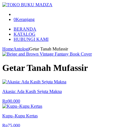
0
Keranjang
BERANDA
KATALOG
HUBUNGI KAMI
Home
Antologi
Getar Tanah Mufassir
Getar Tanah Mufassir
Akasia: Ada Kasih Sejuta Makna
Rp
90.000
Kupu–Kupu Kertas
Rp
75.000