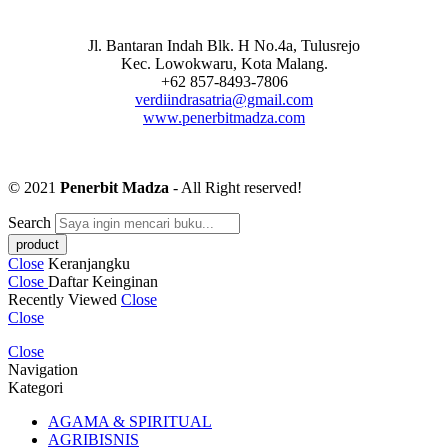
Jl. Bantaran Indah Blk. H No.4a, Tulusrejo
Kec. Lowokwaru, Kota Malang.
+62 857-8493-7806
verdiindrasatria@gmail.com
www.penerbitmadza.com
© 2021
Penerbit Madza
- All Right reserved!
Search
Close
Keranjangku
Close
Daftar Keinginan
Recently Viewed
Close
Close
Close
Navigation
Kategori
AGAMA & SPIRITUAL
AGRIBISNIS