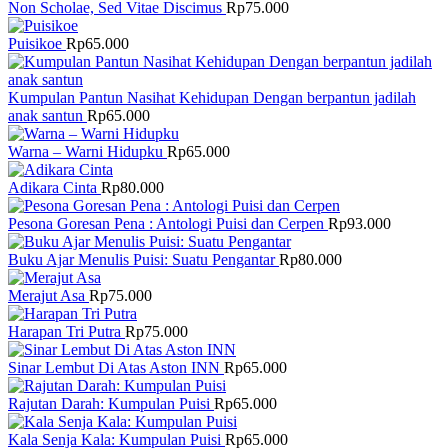
Non Scholae, Sed Vitae Discimus
Rp
75.000
Puisikoe
Rp
65.000
Kumpulan Pantun Nasihat Kehidupan Dengan berpantun jadilah
anak santun
Rp
65.000
Warna – Warni Hidupku
Rp
65.000
Adikara Cinta
Rp
80.000
Pesona Goresan Pena : Antologi Puisi dan Cerpen
Rp
93.000
Buku Ajar Menulis Puisi: Suatu Pengantar
Rp
80.000
Merajut Asa
Rp
75.000
Harapan Tri Putra
Rp
75.000
Sinar Lembut Di Atas Aston INN
Rp
65.000
Rajutan Darah: Kumpulan Puisi
Rp
65.000
Kala Senja Kala: Kumpulan Puisi
Rp
65.000