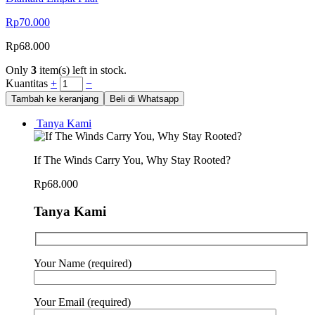
Rp
70.000
Rp
68.000
Only
3
item(s) left in stock.
Kuantitas
+
−
Tambah ke keranjang
Beli di Whatsapp
Tanya Kami
If The Winds Carry You, Why Stay Rooted?
Rp
68.000
Tanya Kami
Your Name (required)
Your Email (required)