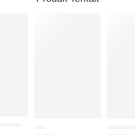
nau Kaco
Jangan Terl
Dein