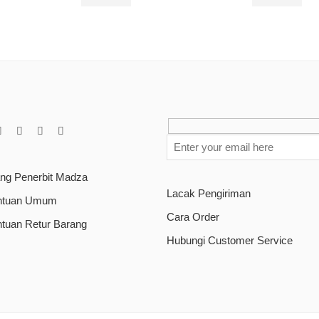
Rp
75.000
Rp
70.000
ang Penerbit Madza
Lacak Pengiriman
ntuan Umum
Cara Order
ntuan Retur Barang
Hubungi Customer Service