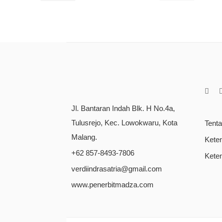
Jl. Bantaran Indah Blk. H No.4a,
Tulusrejo, Kec. Lowokwaru, Kota
Tent
Malang.
Kete
+62 857-8493-7806
Kete
verdiindrasatria@gmail.com
www.penerbitmadza.com