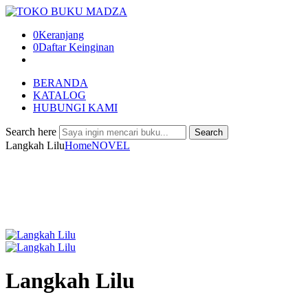
0
Keranjang
0
Daftar Keinginan
BERANDA
KATALOG
HUBUNGI KAMI
Search here
Search
Langkah Lilu
Home
NOVEL
Langkah Lilu