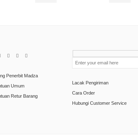
Rp
90.000
Rp
85.000
ang Penerbit Madza
Lacak Pengiriman
ntuan Umum
Cara Order
ntuan Retur Barang
Hubungi Customer Service