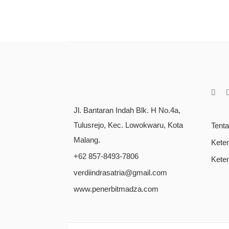
Jl. Bantaran Indah Blk. H No.4a,
Tulusrejo, Kec. Lowokwaru, Kota
Tent
Malang.
Kete
+62 857-8493-7806
Kete
verdiindrasatria@gmail.com
www.penerbitmadza.com