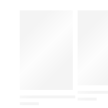
Teknologi Perba
Manajemen Era Society 5.0 (Teori, Simulasi, Dan
Rp
120.000
Rp
200.000