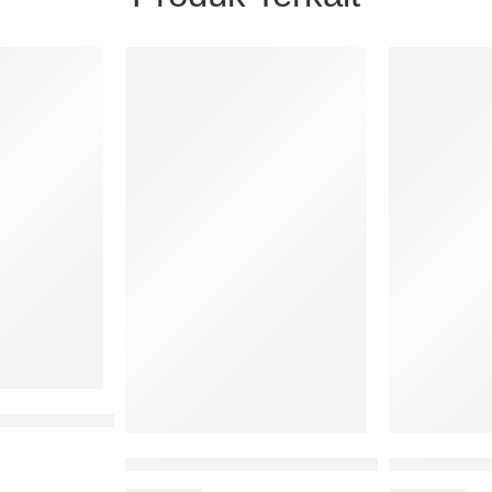
nkan Dan Jasa Keuangan: Panduan Praktis Memahami Era Di
 Diskusi)
Inovasi Berbasis Kepemimpinan Keilmuan
Digital Mark