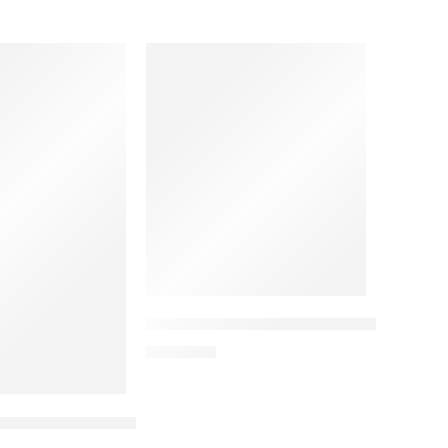
Gender Dan Pembangunan Ekonomi
Rp
90.000
gitalisasi Keuangan
eting Wisata Event