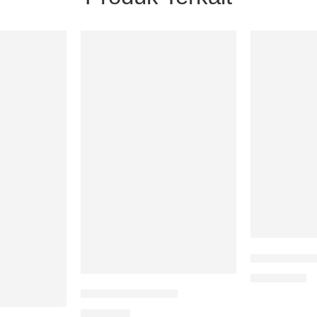
Harmoni Pagi
Rp
100.000
Tetangga-tetangga
Rp
75.000