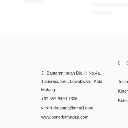
Rp
85.000
Nada Suci: Meny
Rp
90.000
Jl. Bantaran Indah Blk. H No.4a,
Tulusrejo, Kec. Lowokwaru, Kota
Tent
Malang.
Kete
+62 857-8493-7806
Kete
verdiindrasatria@gmail.com
www.penerbitmadza.com