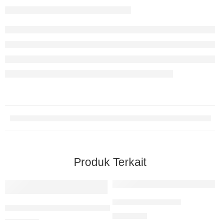
Produk Terkait
Pelangi Ramadhan
Aku Berjalan Bersama Cita-Cita Dan Cinta
Rp
85.000