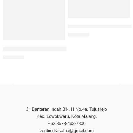
Dasar-Dasar Pendidikan Unt
Rp
60.000
Bahasa Indonesia Berbasis Kearifan Lokal
Rp
90.000
Jl. Bantaran Indah Blk. H No.4a, Tulusrejo
Kec. Lowokwaru, Kota Malang.
+62 857-8493-7806
verdiindrasatria@gmail.com