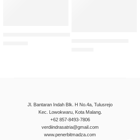
Manajemen Era Society 5.0 (Teori, Simulasi, Dan Diskusi)
Digital Marketing UMKM
Rp
200.000
Rp
85.000
Jl. Bantaran Indah Blk. H No.4a, Tulusrejo
Kec. Lowokwaru, Kota Malang.
+62 857-8493-7806
verdiindrasatria@gmail.com
www.penerbitmadza.com