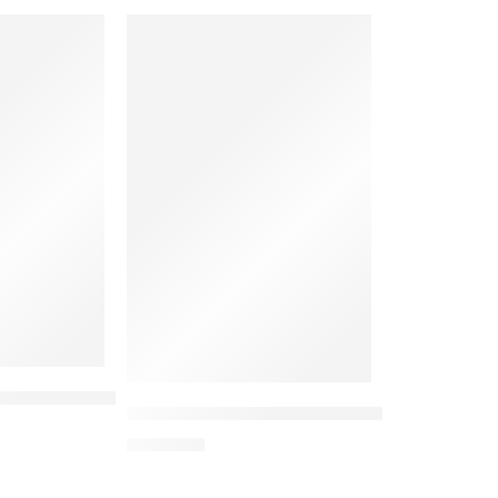
rmation Leveraging Digital Technologies for Effective and
h
Konsep Pendidikan dan Ekonomi Islam Perspe
Rp
85.000