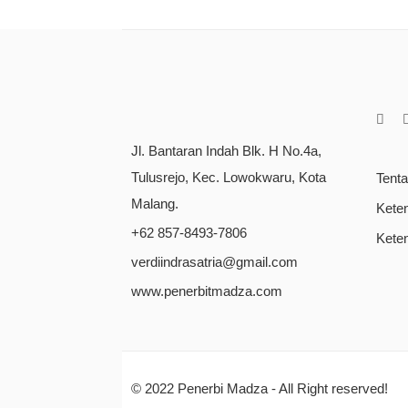
Jl. Bantaran Indah Blk. H No.4a,
Tulusrejo, Kec. Lowokwaru, Kota
Tent
Malang.
Kete
+62 857-8493-7806
Kete
verdiindrasatria@gmail.com
www.penerbitmadza.com
© 2022
Penerbi Madza
- All Right reserved!