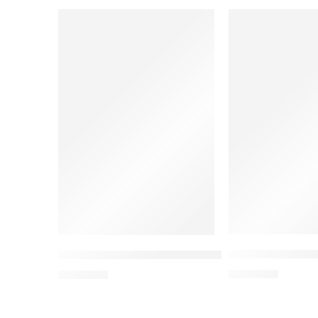
Agile HR Transfo
Kupas Tuntas Hukum Zina dalam Tafsir Al-Misba
Rp
70.000
Rp
85.000