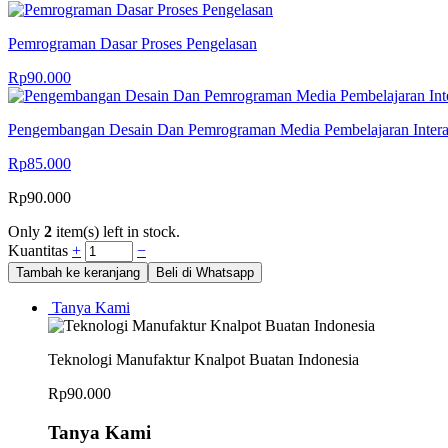
Pemrograman Dasar Proses Pengelasan
Rp
90.000
Pengembangan Desain Dan Pemrograman Media Pembelajaran Intera
Rp
85.000
Rp
90.000
Only
2
item(s) left in stock.
Kuantitas
+
−
Tambah ke keranjang
Beli di Whatsapp
Tanya Kami
Teknologi Manufaktur Knalpot Buatan Indonesia
Rp
90.000
Tanya Kami