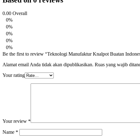
Based on 0 reviews
0.00
Overall
0%
0%
0%
0%
0%
Be the first to review “Teknologi Manufaktur Knalpot Buatan Indone
Alamat email Anda tidak akan dipublikasikan.
Ruas yang wajib ditan
Your rating
Your review
*
Name
*