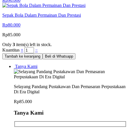
Rp
90.000
Sepak Bola Dalam Permainan Dan Prestasi
Rp
80.000
Rp
85.000
Only
3
item(s) left in stock.
Kuantitas
+
−
Tambah ke keranjang
Beli di Whatsapp
Tanya Kami
Selayang Pandang Pustakawan Dan Pemasaran Perpustakaan
Di Era Digital
Rp
85.000
Tanya Kami