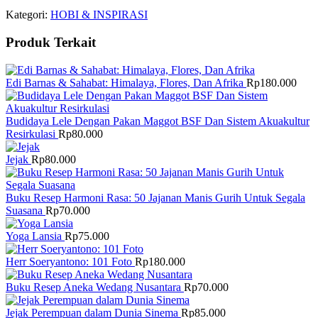
Kategori:
HOBI & INSPIRASI
Produk Terkait
Edi Barnas & Sahabat: Himalaya, Flores, Dan Afrika
Rp
180.000
Budidaya Lele Dengan Pakan Maggot BSF Dan Sistem Akuakultur
Resirkulasi
Rp
80.000
Jejak
Rp
80.000
Buku Resep Harmoni Rasa: 50 Jajanan Manis Gurih Untuk Segala
Suasana
Rp
70.000
Yoga Lansia
Rp
75.000
Herr Soeryantono: 101 Foto
Rp
180.000
Buku Resep Aneka Wedang Nusantara
Rp
70.000
Jejak Perempuan dalam Dunia Sinema
Rp
85.000