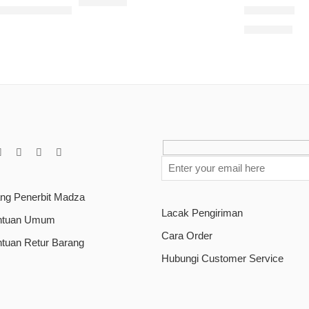
Rp
85.000
: Sayap-sayap Kisah
Rindu Dia
Rp
90.000
ang Penerbit Madza
Lacak Pengiriman
ntuan Umum
Cara Order
ntuan Retur Barang
Hubungi Customer Service