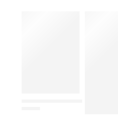
Nyanyian Alam Cerita Anak Penuh Inspirasi
Rp
75.000