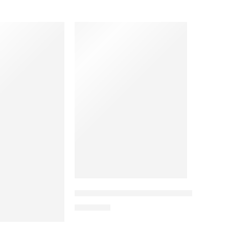
Kumpulan Cerita Pendek Inspiratif Unt
Rp
90.000