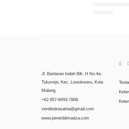
Antologi Cerpen
Rp
90.000
Jl. Bantaran Indah Blk. H No.4a,
Tulusrejo, Kec. Lowokwaru, Kota
Tent
Malang.
Kete
+62 857-8493-7806
Kete
verdiindrasatria@gmail.com
www.penerbitmadza.com