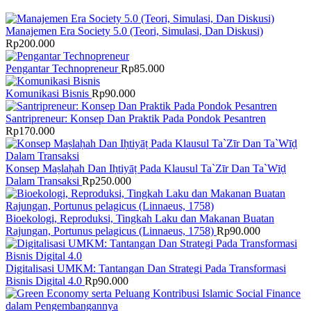
Manajemen Era Society 5.0 (Teori, Simulasi, Dan Diskusi)
Rp
200.000
Pengantar Technopreneur
Rp
85.000
Komunikasi Bisnis
Rp
90.000
Santripreneur: Konsep Dan Praktik Pada Pondok Pesantren
Rp
170.000
Konsep Maṣlaḥah Dan Iḥtiyāṭ Pada Klausul Ta`Zīr Dan Ta`Wīḍ
Dalam Transaksi
Rp
250.000
Bioekologi, Reproduksi, Tingkah Laku dan Makanan Buatan
Rajungan, Portunus pelagicus (Linnaeus, 1758)
Rp
90.000
Digitalisasi UMKM: Tantangan Dan Strategi Pada Transformasi
Bisnis Digital 4.0
Rp
90.000