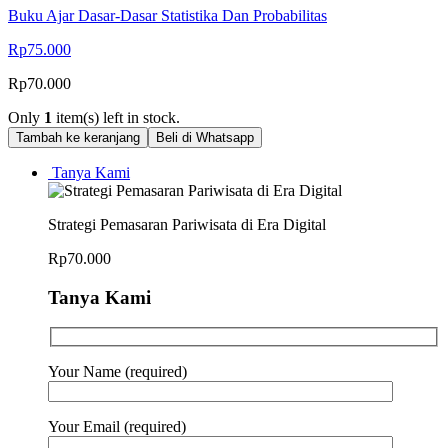
Buku Ajar Dasar-Dasar Statistika Dan Probabilitas
Rp
75.000
Rp
70.000
Only
1
item(s) left in stock.
Tambah ke keranjang
Beli di Whatsapp
Tanya Kami
Strategi Pemasaran Pariwisata di Era Digital
Rp
70.000
Tanya Kami
Your Name (required)
Your Email (required)