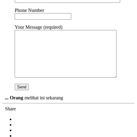
Phone Number
Your Message (required)
...
Orang
melihat ini sekarang
Share