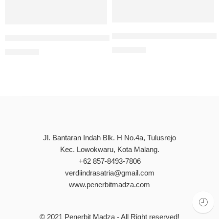
Tumbuh Bersama Nyong Nona 
Makroskopik Lalu Lintas Perkotaan
Rp
85.000
Rp
80.000
Jl. Bantaran Indah Blk. H No.4a, Tulusrejo
Kec. Lowokwaru, Kota Malang.
+62 857-8493-7806
verdiindrasatria@gmail.com
www.penerbitmadza.com
© 2021
Penerbit Madza
- All Right reserved!