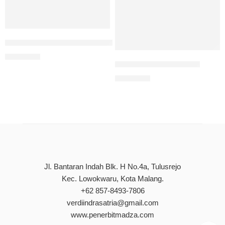
Kumpulan Cerita Pendek Inspiratif Untuk Membentuk Kara
Rp
90.000
Rahasia-rahasia Senja
Rp
85.000
Jl. Bantaran Indah Blk. H No.4a, Tulusrejo
Kec. Lowokwaru, Kota Malang.
+62 857-8493-7806
verdiindrasatria@gmail.com
www.penerbitmadza.com