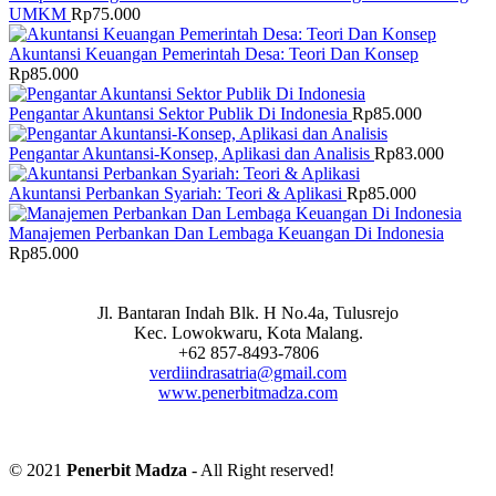
UMKM
Rp
75.000
Akuntansi Keuangan Pemerintah Desa: Teori Dan Konsep
Rp
85.000
Pengantar Akuntansi Sektor Publik Di Indonesia
Rp
85.000
Pengantar Akuntansi-Konsep, Aplikasi dan Analisis
Rp
83.000
Akuntansi Perbankan Syariah: Teori & Aplikasi
Rp
85.000
Manajemen Perbankan Dan Lembaga Keuangan Di Indonesia
Rp
85.000
Jl. Bantaran Indah Blk. H No.4a, Tulusrejo
Kec. Lowokwaru, Kota Malang.
+62 857-8493-7806
verdiindrasatria@gmail.com
www.penerbitmadza.com
© 2021
Penerbit Madza
- All Right reserved!