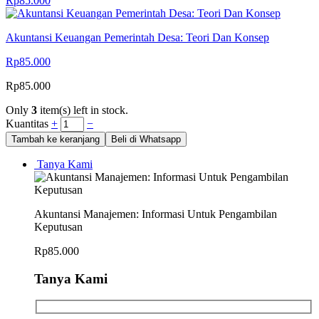
Rp
85.000
Akuntansi Keuangan Pemerintah Desa: Teori Dan Konsep
Rp
85.000
Rp
85.000
Only
3
item(s) left in stock.
Kuantitas
+
−
Tambah ke keranjang
Beli di Whatsapp
Tanya Kami
Akuntansi Manajemen: Informasi Untuk Pengambilan
Keputusan
Rp
85.000
Tanya Kami