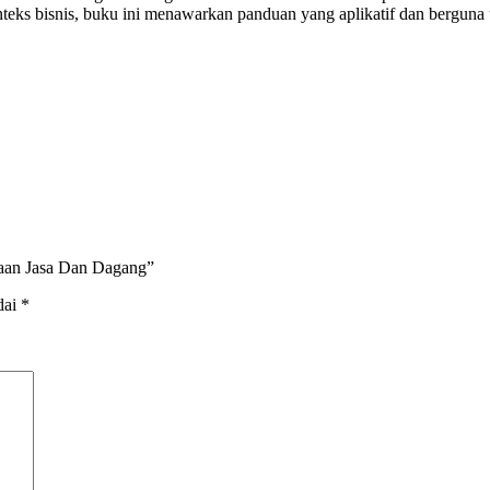
onteks bisnis, buku ini menawarkan panduan yang aplikatif dan bergu
ahaan Jasa Dan Dagang”
dai
*