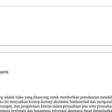
agang
ng
adalah buku yang dirancang untuk memberikan pemahaman mendalam 
ku ini menyajikan konsep-konsep akuntansi fundamental dan menguraik
euangan, dan pengelolaan kinerja dalam perusahaan jasa serta perusaha
nsi berfungsi dan bagaimana informasi akuntansi dapat dimanfaatkan 