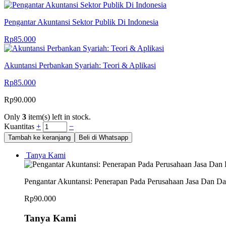
Pengantar Akuntansi Sektor Publik Di Indonesia
Rp
85.000
Akuntansi Perbankan Syariah: Teori & Aplikasi
Rp
85.000
Rp
90.000
Only
3
item(s) left in stock.
Kuantitas
+
−
Tambah ke keranjang
Beli di Whatsapp
Tanya Kami
Pengantar Akuntansi: Penerapan Pada Perusahaan Jasa Dan D
Rp
90.000
Tanya Kami