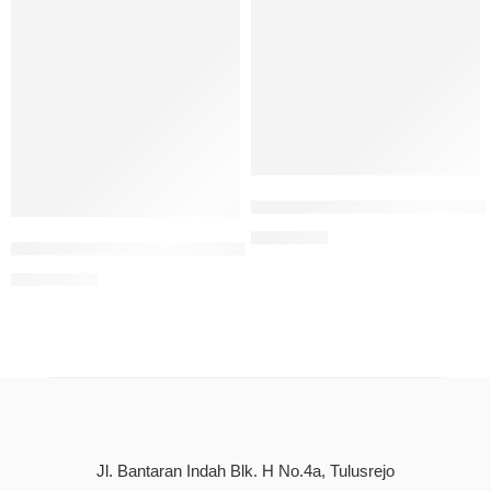
Filantropi Terapi Ego Dan Hat
Rp
75.000
Insecure (Ada Solusi Disetiap Masalah Di Dunia Yang Ti
Rp
100.000
Jl. Bantaran Indah Blk. H No.4a, Tulusrejo