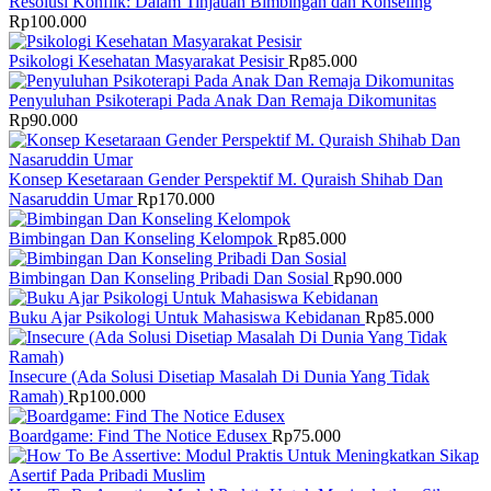
Resolusi Konflik: Dalam Tinjauan Bimbingan dan Konseling
Rp
100.000
Psikologi Kesehatan Masyarakat Pesisir
Rp
85.000
Penyuluhan Psikoterapi Pada Anak Dan Remaja Dikomunitas
Rp
90.000
Konsep Kesetaraan Gender Perspektif M. Quraish Shihab Dan
Nasaruddin Umar
Rp
170.000
Bimbingan Dan Konseling Kelompok
Rp
85.000
Bimbingan Dan Konseling Pribadi Dan Sosial
Rp
90.000
Buku Ajar Psikologi Untuk Mahasiswa Kebidanan
Rp
85.000
Insecure (Ada Solusi Disetiap Masalah Di Dunia Yang Tidak
Ramah)
Rp
100.000
Boardgame: Find The Notice Edusex
Rp
75.000