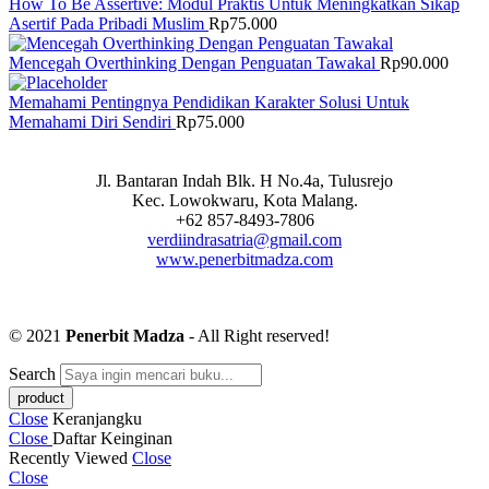
How To Be Assertive: Modul Praktis Untuk Meningkatkan Sikap
Asertif Pada Pribadi Muslim
Rp
75.000
Mencegah Overthinking Dengan Penguatan Tawakal
Rp
90.000
Memahami Pentingnya Pendidikan Karakter Solusi Untuk
Memahami Diri Sendiri
Rp
75.000
Jl. Bantaran Indah Blk. H No.4a, Tulusrejo
Kec. Lowokwaru, Kota Malang.
+62 857-8493-7806
verdiindrasatria@gmail.com
www.penerbitmadza.com
© 2021
Penerbit Madza
- All Right reserved!
Search
Close
Keranjangku
Close
Daftar Keinginan
Recently Viewed
Close
Close