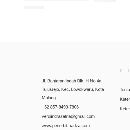
Rp
125.000
Rp
75.000
Jl. Bantaran Indah Blk. H No.4a,
Tulusrejo, Kec. Lowokwaru, Kota
Tent
Malang.
Kete
+62 857-8493-7806
Kete
verdiindrasatria@gmail.com
www.penerbitmadza.com