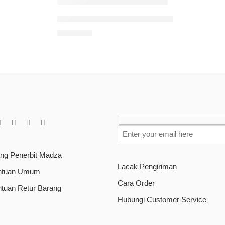
Mencegah Overthinking Dengan Penguatan 
Rp
90.000
ang Penerbit Madza
Lacak Pengiriman
ntuan Umum
Cara Order
ntuan Retur Barang
Hubungi Customer Service