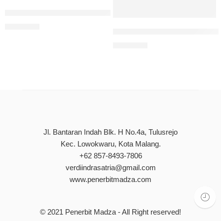
Pemanfaatan Kecerdasan Buatan (Artificial Intelligence) 
Rp
80.000
Buku Pintar Gizi Ibu Hamil 
Rp
90.000
Jl. Bantaran Indah Blk. H No.4a, Tulusrejo
Kec. Lowokwaru, Kota Malang.
+62 857-8493-7806
verdiindrasatria@gmail.com
www.penerbitmadza.com
© 2021
Penerbit Madza
- All Right reserved!