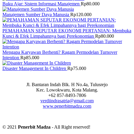
Buku Ajar: Sistem Informasi Manajemen
Rp
80.000
Manajemen Sumber Daya Manusia
Rp
120.000
PEMAHAMAN SEPUTAR EKONOMI PERTANIAN: Membuka
Kunci & Efek Limpahannya bagi Perekonomian
Rp
80.000
Mengapa Karyawan Berhenti? Ragam Permodelan Turnover
Intention
Rp
85.000
Disaster Management In Children
Rp
75.000
Jl. Bantaran Indah Blk. H No.4a, Tulusrejo
Kec. Lowokwaru, Kota Malang.
+62 857-8493-7806
verdiindrasatria@gmail.com
www.penerbitmadza.com
© 2021
Penerbit Madza
- All Right reserved!