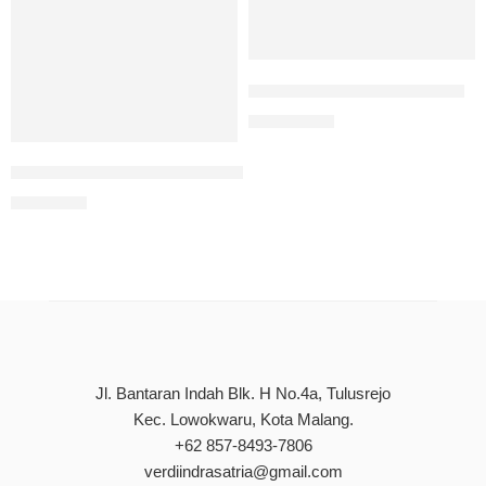
English for Hindu Students
Rp
100.000
Bahasa Indonesia Berbasis Kearifan Lokal
Rp
90.000
Jl. Bantaran Indah Blk. H No.4a, Tulusrejo
Kec. Lowokwaru, Kota Malang.
+62 857-8493-7806
verdiindrasatria@gmail.com