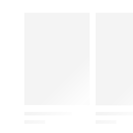
Kita Itu Lampu Merah
Sayap Kupu-Kup
Rp
75.000
Rp
85.000