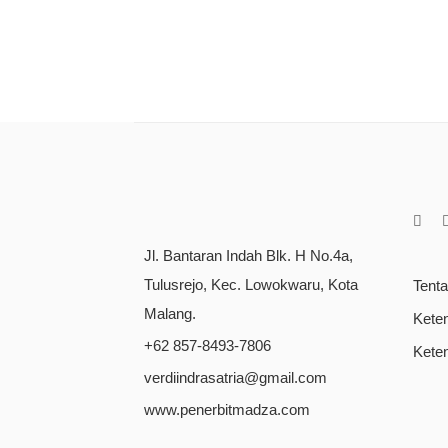
Jl. Bantaran Indah Blk. H No.4a,
Tulusrejo, Kec. Lowokwaru, Kota
Tent
Malang.
Kete
+62 857-8493-7806
Kete
verdiindrasatria@gmail.com
www.penerbitmadza.com