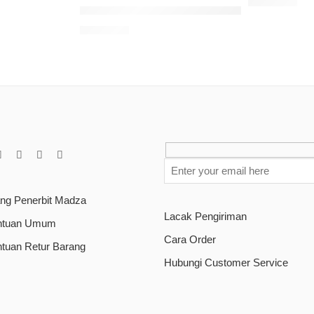
Rp
70.000
Kemuning: Janji Bertemu Saat Senja
Rp
75.000
ang Penerbit Madza
Lacak Pengiriman
ntuan Umum
Cara Order
ntuan Retur Barang
Hubungi Customer Service