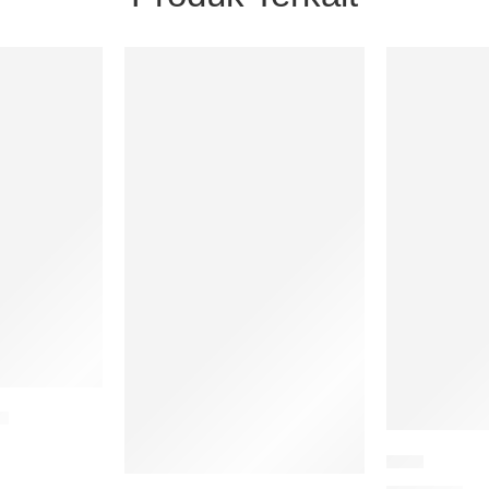
u
Dein