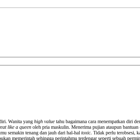
diri. Wanita yang
high value
tahu bagaimana cara menempatkan diri d
reat
like a queen
oleh pria maskulin. Menerima pujian ataupun bantuan
amu semakin tenang dan jauh dari hal-hal
toxic.
Tidak perlu terobsesi,
 bukan memerintah sehingga perintahmu terdengar seperti sebuah per