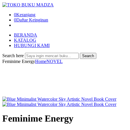
0
Keranjang
0
Daftar Keinginan
BERANDA
KATALOG
HUBUNGI KAMI
Search here
Search
Feminime Energy
Home
NOVEL
Feminime Energy