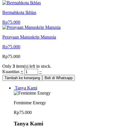
Bermahkota Ikhlas
Rp
75.000
Perayaan Manuskrip Manusia
Rp
75.000
Rp
75.000
Only
3
item(s) left in stock.
Kuantitas
+
−
Tambah ke keranjang
Beli di Whatsapp
Tanya Kami
Feminime Energy
Rp
75.000
Tanya Kami