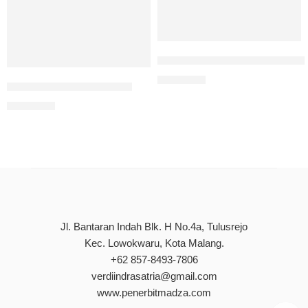
Bioekologi, Reproduksi, Tin
Rp
90.000
Digital Marketing UMKM
Rp
85.000
Jl. Bantaran Indah Blk. H No.4a, Tulusrejo
Kec. Lowokwaru, Kota Malang.
+62 857-8493-7806
verdiindrasatria@gmail.com
www.penerbitmadza.com