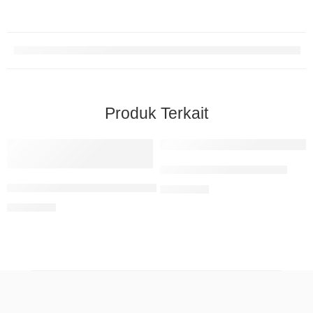
Produk Terkait
Digital Marketing UMKM
Pengantar Bisnis Digital Pemahaman Konsep Bisnis Digita
Rp
85.000
Rp
75.000