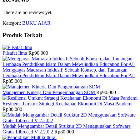
There are no reviews yet.
Kategori:
BUKU AJAR
Produk Terkait
Filsafat Ilmu
Rp
90.000
Menggagas Madrasah Inklusif: Sebuah Konsep, dan Tantangan
Lembaga Pendidikan Islam Dalam Mewujudkan Education For All
Rp
85.000
Manajemen Kinerja Dan Pengembangan SDM
Rp
90.000
Resiliensi Umkm: Strategi Ketahanan Ekonomi Di Masa Pandemi
Rp
80.000
Mudah Menggambar Detail Struktur 2D Menggunakan Software
Gratis Librecad V 2.2.0.2
Rp
80.000