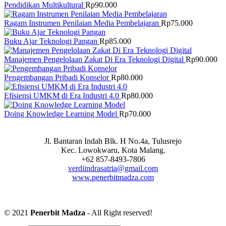
Pendidikan Multikultural
Rp
90.000
Ragam Instrumen Penilaian Media Pembelajaran
Rp
75.000
Buku Ajar Teknologi Pangan
Rp
85.000
Manajemen Pengelolaan Zakat Di Era Teknologi Digital
Rp
90.000
Pengembangan Pribadi Konselor
Rp
80.000
Efisiensi UMKM di Era Industri 4.0
Rp
80.000
Doing Knowledge Learning Model
Rp
70.000
Jl. Bantaran Indah Blk. H No.4a, Tulusrejo
Kec. Lowokwaru, Kota Malang.
+62 857-8493-7806
verdiindrasatria@gmail.com
www.penerbitmadza.com
© 2021
Penerbit Madza
- All Right reserved!