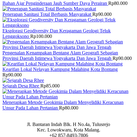
Bahan Ajar Penginderaan Jauh Sumber Daya Perairan
Rp
80.000
Penerapan Sanitasi Total Berbasis Masyarakat
Rp
90.000
Eksplorasi Geodiversity Dan Keragaman Geologi Teluk
Lenggoksono
Rp
100.000
Pengenalan Kenampakan Bentang Alam Geografi Sebagian
Provinsi Daerah Istimewa Yogyakarta Dan Jawa Tengah
Rp
90.000
Kearifan Lokal Nelayan Kampung Malahing Kota Bontang
Rp
90.000
Sejarah Desa Rhee
Rp
85.000
Menerapkan Metode Geokimia Dalam Menyelidiki Keracunan
Unsur Pada Lahan Pertanian
Rp
80.000
Jl. Bantaran Indah Blk. H No.4a, Tulusrejo
Kec. Lowokwaru, Kota Malang.
+62 857-8493-7806