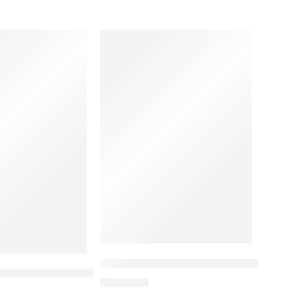
Kesehatan Reproduksi dan Pencegahan 
n dan Kebidanan
ndiri Suspek Tuberkulosis Menggunakan Aplikasi JORIA
treptokokus (GNAPS): Panduan Klinis dan Praktis
tus
Rp
70.000