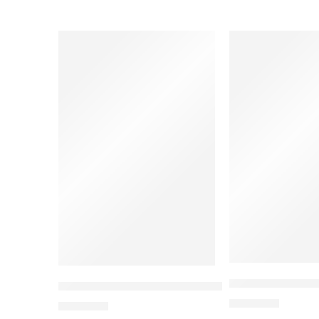
Pemeriksaan Lab
Propolis Dan Kesehatan Mata: Kajian Propolis d
Rp
85.000
Rp
70.000