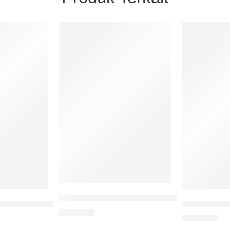
Evidence Based Practice dalam Keperawata
Skrining Ma
oratorium dalam Diagnosis Glomerulonephritis Akut Post S
alam Perbaikan Kerusakan Saraf Optik Akibat Diabetes Melli
Rp
70.000
Rp
70.000