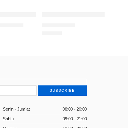
ni Hidupku
Episode Kelabu
Rp
65.000
Senin - Jum'at
08:00 - 20:00
Sabtu
09:00 - 21:00