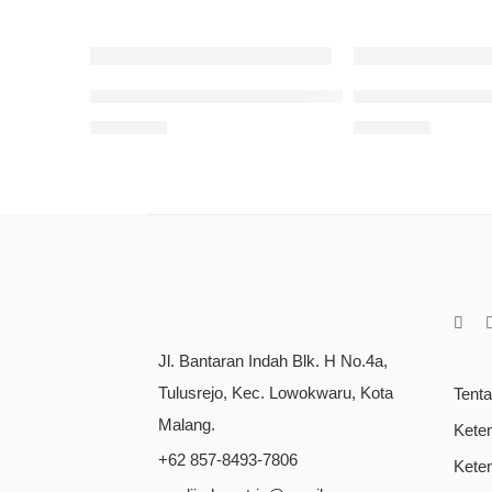
Rajutan Darah: Kumpulan Puisi
Api Mulai Menya
Rp
65.000
Rp
70.000
Jl. Bantaran Indah Blk. H No.4a,
Tulusrejo, Kec. Lowokwaru, Kota
Tent
Malang.
Kete
+62 857-8493-7806
Kete