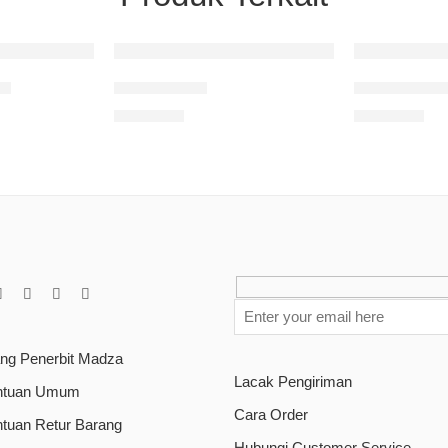
la
Musim Semi
Warna – War
Rp
75.000
Rp
65.000
ang Penerbit Madza
Lacak Pengiriman
ntuan Umum
Cara Order
ntuan Retur Barang