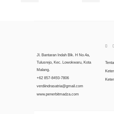
Rp
80.000
Rp
85.000
Jl. Bantaran Indah Blk. H No.4a,
Tulusrejo, Kec. Lowokwaru, Kota
Tent
Malang.
Kete
+62 857-8493-7806
Kete
verdiindrasatria@gmail.com
www.penerbitmadza.com