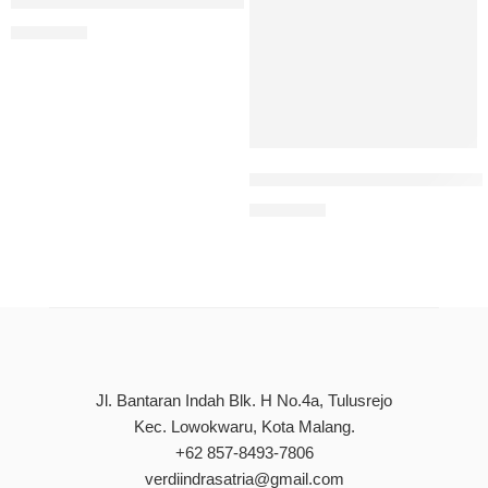
Desa Digital: Kontekstualisasi Pemberdayaan Ekonomi
Rp
90.000
Manajemen Bisnis : Merajut 
Rp
90.000
Jl. Bantaran Indah Blk. H No.4a, Tulusrejo
Kec. Lowokwaru, Kota Malang.
+62 857-8493-7806
verdiindrasatria@gmail.com