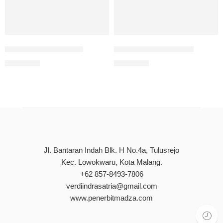
Cahaya & Kegelapan
Narasi Sebuah Mimpi
Rp
75.000
Rp
75.000
Jl. Bantaran Indah Blk. H No.4a, Tulusrejo
Kec. Lowokwaru, Kota Malang.
+62 857-8493-7806
verdiindrasatria@gmail.com
www.penerbitmadza.com