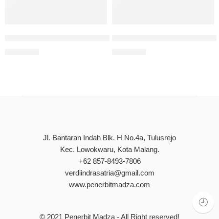
CRM Analytic: Teori dan Panduan Praktik
Panduan Praktis ROS (Robot
Rp
70.000
Rp
75.000
Jl. Bantaran Indah Blk. H No.4a, Tulusrejo
Kec. Lowokwaru, Kota Malang.
+62 857-8493-7806
verdiindrasatria@gmail.com
www.penerbitmadza.com
© 2021
Penerbit Madza
- All Right reserved!