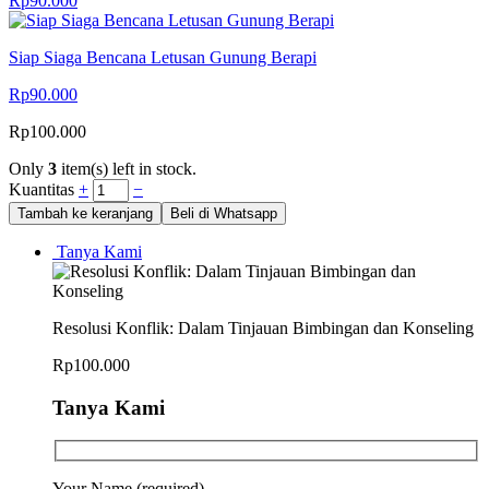
Rp
90.000
Siap Siaga Bencana Letusan Gunung Berapi
Rp
90.000
Rp
100.000
Only
3
item(s) left in stock.
Kuantitas
+
−
Tambah ke keranjang
Beli di Whatsapp
Tanya Kami
Resolusi Konflik: Dalam Tinjauan Bimbingan dan Konseling
Rp
100.000
Tanya Kami
Your Name (required)