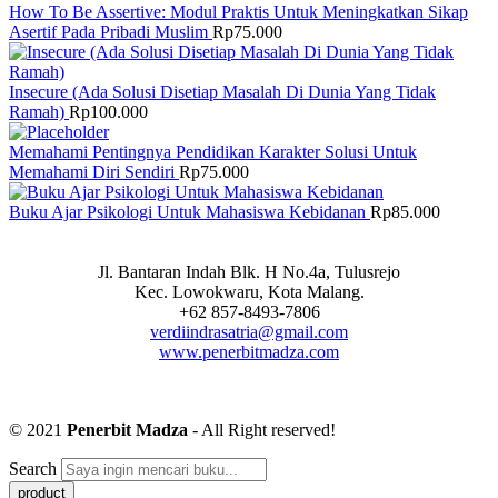
How To Be Assertive: Modul Praktis Untuk Meningkatkan Sikap
Asertif Pada Pribadi Muslim
Rp
75.000
Insecure (Ada Solusi Disetiap Masalah Di Dunia Yang Tidak
Ramah)
Rp
100.000
Memahami Pentingnya Pendidikan Karakter Solusi Untuk
Memahami Diri Sendiri
Rp
75.000
Buku Ajar Psikologi Untuk Mahasiswa Kebidanan
Rp
85.000
Jl. Bantaran Indah Blk. H No.4a, Tulusrejo
Kec. Lowokwaru, Kota Malang.
+62 857-8493-7806
verdiindrasatria@gmail.com
www.penerbitmadza.com
© 2021
Penerbit Madza
- All Right reserved!
Search