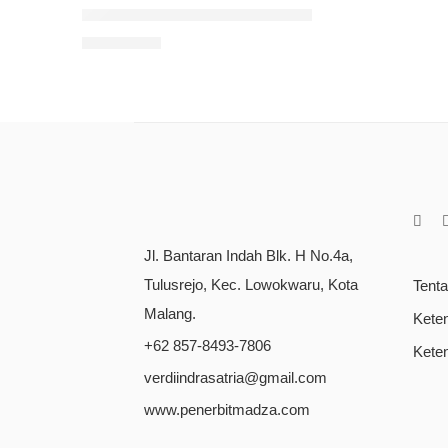
Pemerintahan, Demokrasi, Dan Konstitusionalis
Rp
100.000
Jl. Bantaran Indah Blk. H No.4a,
Tulusrejo, Kec. Lowokwaru, Kota
Tent
Malang.
Kete
+62 857-8493-7806
Kete
verdiindrasatria@gmail.com
www.penerbitmadza.com