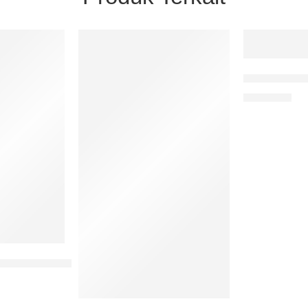
Kebijakan Ke
Rp
80.000
k Politik Penyandang Disabilitas Perspektif HAM