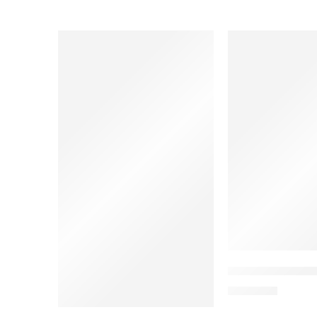
Marjinalisasi Ha
Rp
90.000