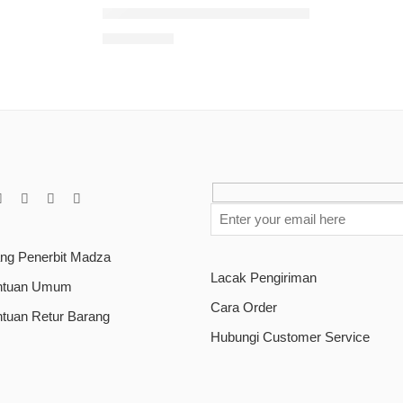
me Indonesia
Demokrasi Dan Peran Mahkamah Konstitusi 
Rp
135.000
ang Penerbit Madza
Lacak Pengiriman
ntuan Umum
Cara Order
ntuan Retur Barang
Hubungi Customer Service