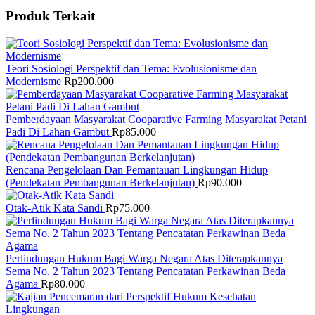
Produk Terkait
Teori Sosiologi Perspektif dan Tema: Evolusionisme dan
Modernisme
Rp
200.000
Pemberdayaan Masyarakat Cooparative Farming Masyarakat Petani
Padi Di Lahan Gambut
Rp
85.000
Rencana Pengelolaan Dan Pemantauan Lingkungan Hidup
(Pendekatan Pembangunan Berkelanjutan)
Rp
90.000
Otak-Atik Kata Sandi
Rp
75.000
Perlindungan Hukum Bagi Warga Negara Atas Diterapkannya
Sema No. 2 Tahun 2023 Tentang Pencatatan Perkawinan Beda
Agama
Rp
80.000