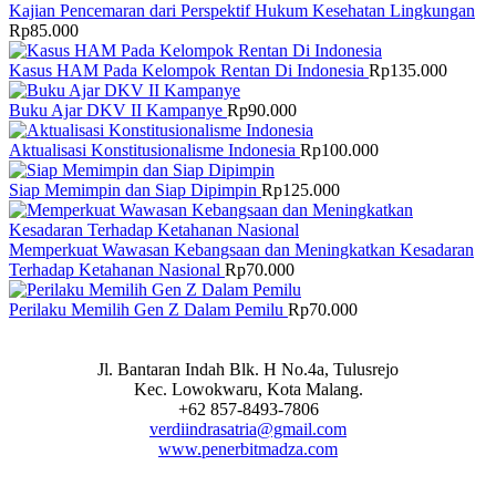
Kajian Pencemaran dari Perspektif Hukum Kesehatan Lingkungan
Rp
85.000
Kasus HAM Pada Kelompok Rentan Di Indonesia
Rp
135.000
Buku Ajar DKV II Kampanye
Rp
90.000
Aktualisasi Konstitusionalisme Indonesia
Rp
100.000
Siap Memimpin dan Siap Dipimpin
Rp
125.000
Memperkuat Wawasan Kebangsaan dan Meningkatkan Kesadaran
Terhadap Ketahanan Nasional
Rp
70.000
Perilaku Memilih Gen Z Dalam Pemilu
Rp
70.000
Jl. Bantaran Indah Blk. H No.4a, Tulusrejo
Kec. Lowokwaru, Kota Malang.
+62 857-8493-7806
verdiindrasatria@gmail.com
www.penerbitmadza.com