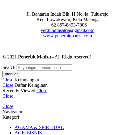
Jl. Bantaran Indah Blk. H No.4a, Tulusrejo
Kec. Lowokwaru, Kota Malang.
+62 857-8493-7806
verdiindrasatria@gmail.com
www.penerbitmadza.com
© 2021
Penerbit Madza
- All Right reserved!
Search
Close
Keranjangku
Close
Daftar Keinginan
Recently Viewed
Close
Close
Close
Navigation
Kategori
AGAMA & SPIRITUAL
AGRIBISNIS