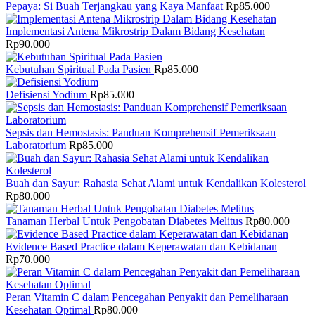
Pepaya: Si Buah Terjangkau yang Kaya Manfaat
Rp
85.000
Implementasi Antena Mikrostrip Dalam Bidang Kesehatan
Rp
90.000
Kebutuhan Spiritual Pada Pasien
Rp
85.000
Defisiensi Yodium
Rp
85.000
Sepsis dan Hemostasis: Panduan Komprehensif Pemeriksaan
Laboratorium
Rp
85.000
Buah dan Sayur: Rahasia Sehat Alami untuk Kendalikan Kolesterol
Rp
80.000
Tanaman Herbal Untuk Pengobatan Diabetes Melitus
Rp
80.000
Evidence Based Practice dalam Keperawatan dan Kebidanan
Rp
70.000
Peran Vitamin C dalam Pencegahan Penyakit dan Pemeliharaan
Kesehatan Optimal
Rp
80.000