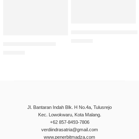
Empat Semester Sejuta Cerit
Rp
75.000
Ayah Bunda Aku Disini
Rp
75.000
Jl. Bantaran Indah Blk. H No.4a, Tulusrejo
Kec. Lowokwaru, Kota Malang.
+62 857-8493-7806
verdiindrasatria@gmail.com
www.penerbitmadza.com