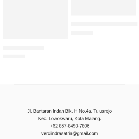
Donor Darah Setitik Darah S
Rp
90.000
Mengenal Anemia
Rp
80.000
Jl. Bantaran Indah Blk. H No.4a, Tulusrejo
Kec. Lowokwaru, Kota Malang.
+62 857-8493-7806
verdiindrasatria@gmail.com