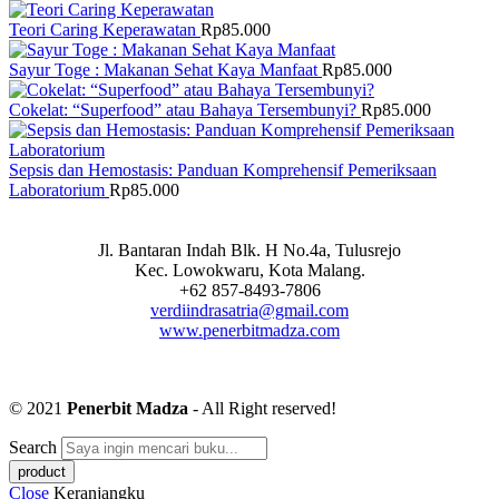
Teori Caring Keperawatan
Rp
85.000
Sayur Toge : Makanan Sehat Kaya Manfaat
Rp
85.000
Cokelat: “Superfood” atau Bahaya Tersembunyi?
Rp
85.000
Sepsis dan Hemostasis: Panduan Komprehensif Pemeriksaan
Laboratorium
Rp
85.000
Jl. Bantaran Indah Blk. H No.4a, Tulusrejo
Kec. Lowokwaru, Kota Malang.
+62 857-8493-7806
verdiindrasatria@gmail.com
www.penerbitmadza.com
© 2021
Penerbit Madza
- All Right reserved!
Search
Close
Keranjangku