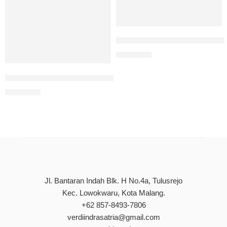
Konsep Pendidikan Untuk Sem
Rp
80.000
Kacamata Gusdur: Potret Manusia Sebagai Hamba Allah
Rp
90.000
Jl. Bantaran Indah Blk. H No.4a, Tulusrejo
Kec. Lowokwaru, Kota Malang.
+62 857-8493-7806
verdiindrasatria@gmail.com