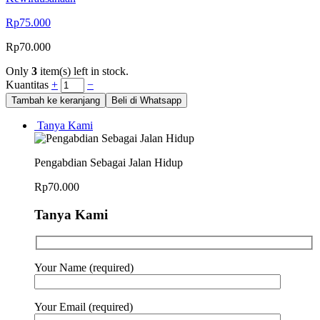
Rp
75.000
Rp
70.000
Only
3
item(s) left in stock.
Kuantitas
+
−
Tambah ke keranjang
Beli di Whatsapp
Tanya Kami
Pengabdian Sebagai Jalan Hidup
Rp
70.000
Tanya Kami
Your Name (required)
Your Email (required)