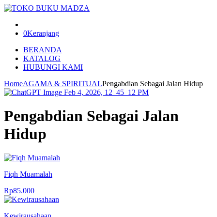
0
Keranjang
BERANDA
KATALOG
HUBUNGI KAMI
Home
AGAMA & SPIRITUAL
Pengabdian Sebagai Jalan Hidup
Pengabdian Sebagai Jalan
Hidup
Fiqh Muamalah
Rp
85.000
Kewirausahaan