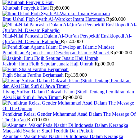
Khutbah Penyejuk Hati
Rp
80.000
Ilmu Ushul Fiqh Syarh Al-Warokot Imam Haromain
Rp
90.000
Nilai-Nilai Pancasila Dalam Al-Qur’an Perspektif Ensiklopedi Al-
Qur’an M. Dawam Rahardjo
Rp
140.000
Pendidikan Agama Islam: Develop an Islamic Mindset
Rp
200.000
Jaziroh: Ilmu Fiqih Seputar Janaiz Haji Umrah
Rp
90.000
Fiqih Shalat Fardhu Berjamaah
Rp
135.000
Living Sufism Dalam Dakwah Islam (Studi Tentang Pemikiran dan
Aksi Kiai Sufi di Jawa Timur)
Rp
90.000
Pemikiran Relasi Gender Muhammad Asad Dalam The Message Of
The Qur’an
Rp
110.000
Akuntansi Wakaf Pada Nazhir Di Indonesia Dalam Kerangka