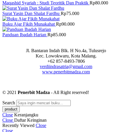
Maqashid Syariah : Studi Teoritik Dan Praktik
Rp
80.000
Surat Yasin Dan Shalat Fardhu
Rp
75.000
Buku Ajar Fikih Munakahat
Rp
90.000
Panduan Ibadah Harian
Rp
85.000
Jl. Bantaran Indah Blk. H No.4a, Tulusrejo
Kec. Lowokwaru, Kota Malang.
+62 857-8493-7806
verdiindrasatria@gmail.com
www.penerbitmadza.com
© 2021
Penerbit Madza
- All Right reserved!
Search
Close
Keranjangku
Close
Daftar Keinginan
Recently Viewed
Close
Close